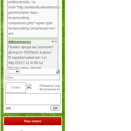
200
Наш опрос