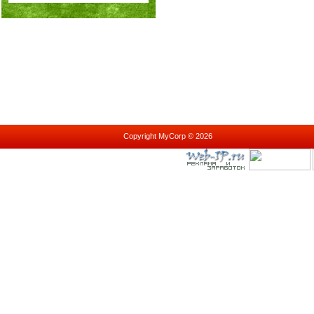
Copyright MyCorp © 2026