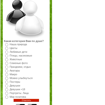
Какая котегория Вам по душе?
Наша природа
Цветы
Любимые дети
Птицы, насекомые
Животные
Семеные фото
Праздники, отдых
Аватары
Макро
Можно улыбнуться
Постеры
Девушки
Девушки +18
Портреты. Лица
Мир позитива