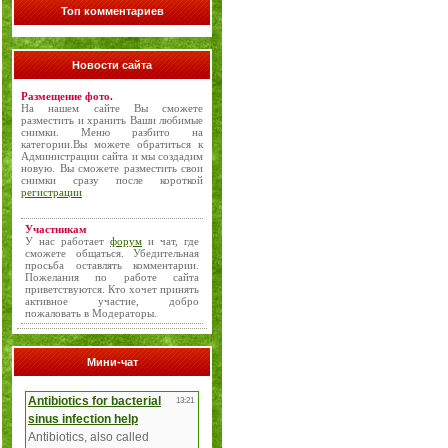
Топ комментариев
Новости сайта
Размещение фото.
На нашем сайте Вы сможете
разместить и хранить Ваши любимые
снимки. Меню разбито на
категории.Вы можете обратиться к
Администрации сайта и мы создадим
новую. Вы сможете разместить свои
снимки сразу после короткой
регистрации
Участникам
У нас работает
форум
и чат, где
сможете общаться. Убедительная
просьба оставлять комментарии.
Пожелания по работе сайта
приветствуются. Кто хочет принять
активное участие, добро
пожаловать в Модераторы.
Мини-чат