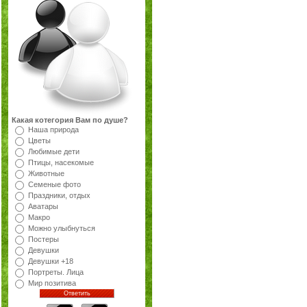
Какая котегория Вам по душе?
Наша природа
Цветы
Любимые дети
Птицы, насекомые
Животные
Семеные фото
Праздники, отдых
Аватары
Макро
Можно улыбнуться
Постеры
Девушки
Девушки +18
Портреты. Лица
Мир позитива