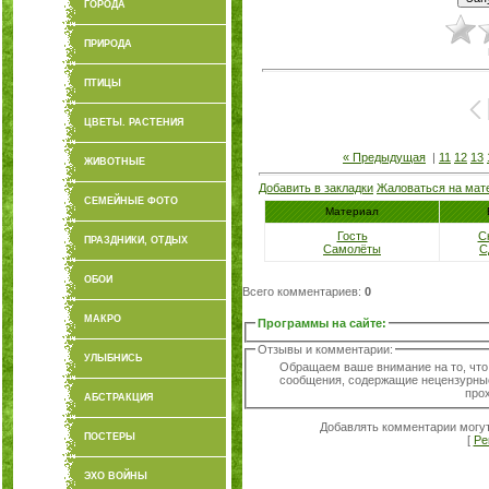
ГОРОДА
ПРИРОДА
ПТИЦЫ
ЦВЕТЫ. РАСТЕНИЯ
« Предыдущая
|
11
12
13
ЖИВОТНЫЕ
Добавить в закладки
Жаловаться на мат
СЕМЕЙНЫЕ ФОТО
Материал
Гость
С
ПРАЗДНИКИ, ОТДЫХ
Самолёты
С
ОБОИ
Всего комментариев
:
0
МАКРО
Программы на сайте
:
Отзывы и комментарии:
УЛЫБНИСЬ
Обращаем ваше внимание на то, что
сообщения, содержащие нецензурные
про
АБСТРАКЦИЯ
Добавлять комментарии могут
ПОСТЕРЫ
[
Ре
ЭХО ВОЙНЫ