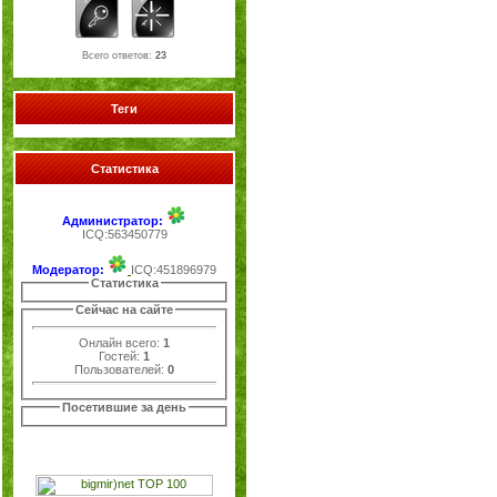
Всего ответов:
23
Теги
Статистика
Администратор:
ICQ:563450779
Модератор:
ICQ:451896979
Статистика
Сейчас на сайте
Онлайн всего:
1
Гостей:
1
Пользователей:
0
Посетившие за день