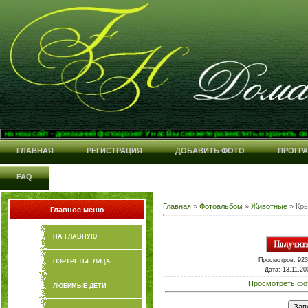
 сайт - домашний фотоархив! У нас Вы сможете разместить и хранить свои фо
ГЛАВНАЯ
РЕГИСТРАЦИЯ
ДОБАВИТЬ ФОТО
ПРОГР
FAQ
Главная
»
Фотоальбом
»
Животные
» Кры
Главное меню
НА ГЛАВНУЮ
Просмотров
: 923
ПОРТРЕТЫ. ЛИЦА
Дата
: 13.11.2
Просмотреть фо
ЛЮБИМЫЕ ДЕТИ