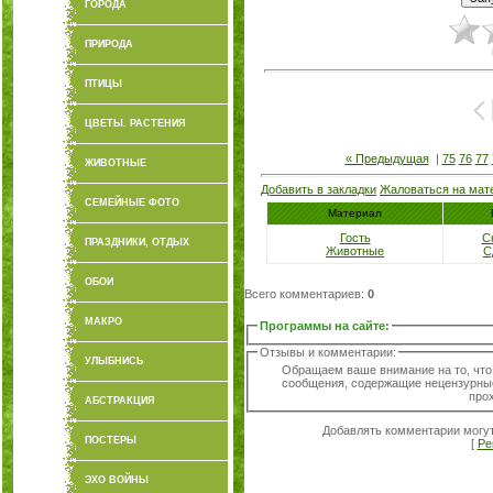
ГОРОДА
ПРИРОДА
ПТИЦЫ
ЦВЕТЫ. РАСТЕНИЯ
« Предыдущая
|
75
76
77
ЖИВОТНЫЕ
Добавить в закладки
Жаловаться на мат
СЕМЕЙНЫЕ ФОТО
Материал
Гость
С
ПРАЗДНИКИ, ОТДЫХ
Животные
С
ОБОИ
Всего комментариев
:
0
МАКРО
Программы на сайте
:
Отзывы и комментарии:
УЛЫБНИСЬ
Обращаем ваше внимание на то, что
сообщения, содержащие нецензурные
про
АБСТРАКЦИЯ
Добавлять комментарии могут
ПОСТЕРЫ
[
Ре
ЭХО ВОЙНЫ