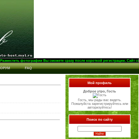
 фотографии Вы сможете сразу после короткой регистрации. Сайт создан для х
ОРУМ
FAQ
Мой профиль
Доброе утро, Гость
Гость, мы рады вас видеть.
Пожалуйста зарегистрируйтесь или
авторизуйтесь!
Поиск по сайту