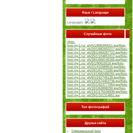
Язык / Language
Languages:
Случайные фото
//foto-
host.my1.ru/_ph/4/1/896340551.jpg
//foto-
host.my1.ru/_ph/20/1/882650217.jpg
//foto-
host.my1.ru/_ph/28/1/464287722.jpg
//foto-
host.my1.ru/_ph/25/1/104853312.jpg
//foto-
host.my1.ru/_ph/29/1/668146166.jpg
//foto-
host.my1.ru/_ph/5/1/90616516.jpg
//foto-
host.my1.ru/_ph/2/1/416989516.jpg
//foto-
host.my1.ru/_ph/29/1/61773180.jpg
//foto-
host.my1.ru/_ph/14/1/682486255.jpg
//foto-
host.my1.ru/_ph/9/1/242745139.jpg
//foto-
host.my1.ru/_ph/13/1/574453738.jpg
//foto-
host.my1.ru/_ph/25/1/923777954.jpg
//foto-
host.my1.ru/_ph/10/1/60899290.jpg
//foto-
host.my1.ru/_ph/13/1/175039939.jpg
//foto-
host.my1.ru/_ph/29/1/161314851.jpg
Топ фотографий
Друзья сайта
Официальный блог