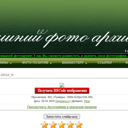
оархив! У нас Вы сможете разместить и хранить свои фотографии. Разместить
АММЫ
ФОТО ПОЗИТИВ
ВЕБМАСТЕРУ
ССЫЛКИ
Ф
130518_hf
Просмотров
: 641 |
Размеры
: 1500x1125px/234.2Kb
Дата
: 03.01.2010
Поделиться
|
Добавил
:
Piton
Просмотреть фотографию в реальном размере