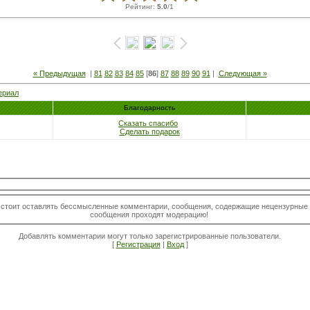
Рейтинг
:
5.0
/
1
« Предыдущая
|
81
82
83
84
85
[
86
]
87
88
89
90
91
|
Следующая »
ериал
Благодарность
Сказать спасибо
Сделать подарок
 стоит оставлять бессмысленные комментарии, сообщения, содержащие нецензурные с
сообщения проходят модерацию!
Добавлять комментарии могут только зарегистрированные пользователи.
[
Регистрация
|
Вход
]