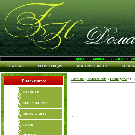
Добро пожаловать на наш сайт - домашний фот
ГЛАВНАЯ
РЕГИСТРАЦИЯ
ДОБАВИТЬ ФОТО
ПРОГР
Главная
»
Фотоальбом
»
Наши дети
» P1
Главное меню
НА ГЛАВНУЮ
ПОРТРЕТЫ. ЛИЦА
ЛЮБИМЫЕ ДЕТИ
ГОРОДА